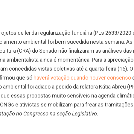
rojetos de lei da regularização fundiária (PLs 2633/202
enciamento ambiental foi bem sucedida nesta semana. A
ultura (CRA) do Senado não finalizaram as análises das
tória ambientalista ainda é momentânea. Para a apreciação
ram concedidas vistas coletivas até a quarta-feira (15). 
afirmou que só
haverá votação quando houver consenso
e
o ambiental foi adiado a pedido da relatora Kátia Abreu 
 que essas propostas muito sensíveis na agenda climáti
ONGs e ativistas se mobilizam para frear as tramitaçõe
ntação no Congresso na seção Legislativo
.