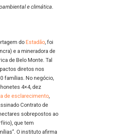
oambiental e climática
.
portagem do
Estadão
, foi
Incra) e a mineradora de
rica de Belo Monte. Tal
impactos diretos nos
0 famílias. No negócio,
nhonetes 4×4, dez
ta de esclarecimento
,
 assinado Contrato de
 hectares sobrepostos ao
írio), que tem
lias”. O instituto afirma