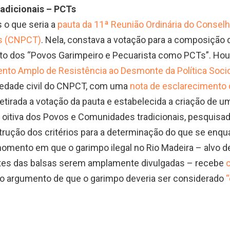
adicionais – PCTs
s o que seria a
pauta da 11ª Reunião Ordinária do Consel
s (CNPCT)
. Nela, constava a votação para a composiçã
o dos “Povos Garimpeiro e Pecuarista como PCTs”. Hou
nto Amplo de Resistência ao Desmonte da Política Soci
iedade civil do CNPCT, com uma
nota de esclarecimento 
 retirada a votação da pauta e estabelecida a criação de
 oitiva dos Povos e Comunidades tradicionais, pesquisad
strução dos critérios para a determinação do que se en
mento em que o garimpo ilegal no Rio Madeira – alvo de
tes das balsas serem amplamente divulgadas – recebe
o
b o argumento de que o garimpo deveria ser considerado
“