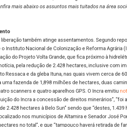
nfira mais abaixo os assuntos mais tuitados na área soci
ento
de liberação também atinge assentamentos. Segundo re
 o Instituto Nacional de Colonização e Reforma Agrária (
zação do Projeto Volta Grande, que fica próximo à hidrelét
a notícia, pela redução de 2.428 hectares, inclusive com 
to Ressaca e da gleba Ituna, nas quais vivem cerca de 60
a uma fazenda de 1,898 milhões de hectares, duas cami
uatro scanners e quatro aparelhos GPS. O Incra emitiu
no
uição do Incra a concessão de direitos minerários”, “foi
e 2.428 hectares à Belo Sun” sendo que “destes, 1.439
calizado nos municípios de Altamira e Senador José Porf
tares no total”, e que “tampouco haverá retirada de famí