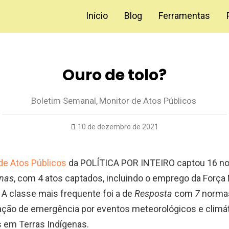
Início
Blog
Ferramentas
Ouro de tolo?
Boletim Semanal
,
Monitor de Atos Públicos
10 de dezembro de 2021
de Atos Públicos
da POLÍTICA POR INTEIRO captou 16 no
enas
, com 4 atos captados, incluindo o emprego da Força
 A classe mais frequente foi a de
Resposta
com
7
normas
ção de emergência por eventos meteorológicos e climá
s em Terras Indígenas.