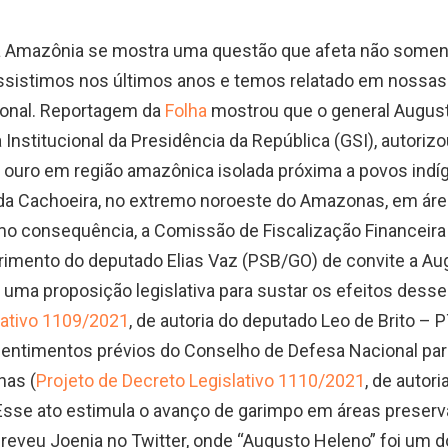
a Amazônia se mostra uma questão que afeta não somen
sistimos nos últimos anos e temos relatado em nossas
onal. Reportagem da
Folha
mostrou que o general August
nstitucional da Presidência da República (GSI), autorizou
 ouro em região amazônica isolada próxima a povos indíg
l da Cachoeira, no extremo noroeste do Amazonas, em á
o consequência, a Comissão de Fiscalização Financeira
imento do deputado Elias Vaz (PSB/GO) de convite a Au
uma proposição legislativa para sustar os efeitos desse
lativo 1109/2021
, de autoria do deputado Leo de Brito – 
ssentimentos prévios do Conselho de Defesa Nacional pa
nas (
Projeto de Decreto Legislativo 1110/2021
, de autor
sse ato estimula o avanço de garimpo em áreas preserv
escreveu Joenia no Twitter, onde “Augusto Heleno” foi um