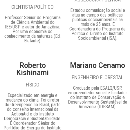
CIENTISTA POLÍTICO
Estudou comunicação social e
atua no campo das políticas
Professor Sênior do Programa
públicas socioambientais há
de Ciência Ambiental do
mais de 25 anos. É
IEE/USP e autor de Amazônia:
Coordenadora do Programa de
Por uma economia do
Política e Direito do Instituto
conhecimento da natureza (Ed.
Socioambiental (ISA).
Elefante).
Roberto
Mariano Cenamo
Kishinami
ENGENHEIRO FLORESTAL
FÍSICO
Graduado pela ESALQ/USP,
empreendedor social e fundador
Especializado em energia e
do Instituto de Conservação e
mudança do clima. Foi diretor
Desenvolvimento Sustentável da
do Greenpeace no Brasil, parte
Amazônia (IDESAM).
do conselho internacional da
ActionAid e do Instituto
Democracia e Sustentabilidade.
É Coordenador Sênior do
Portfólio de Energia do Instituto