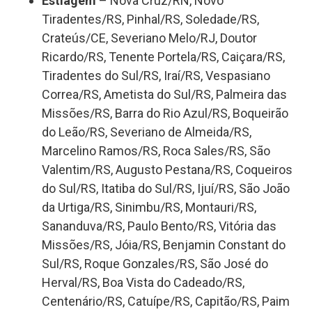
Estiagem
– Nova Cruz/RN, Novo
Tiradentes/RS, Pinhal/RS, Soledade/RS,
Crateús/CE, Severiano Melo/RJ, Doutor
Ricardo/RS, Tenente Portela/RS, Caiçara/RS,
Tiradentes do Sul/RS, Iraí/RS, Vespasiano
Correa/RS, Ametista do Sul/RS, Palmeira das
Missões/RS, Barra do Rio Azul/RS, Boqueirão
do Leão/RS, Severiano de Almeida/RS,
Marcelino Ramos/RS, Roca Sales/RS, São
Valentim/RS, Augusto Pestana/RS, Coqueiros
do Sul/RS, Itatiba do Sul/RS, Ijuí/RS, São João
da Urtiga/RS, Sinimbu/RS, Montauri/RS,
Sananduva/RS, Paulo Bento/RS, Vitória das
Missões/RS, Jóia/RS, Benjamin Constant do
Sul/RS, Roque Gonzales/RS, São José do
Herval/RS, Boa Vista do Cadeado/RS,
Centenário/RS, Catuípe/RS, Capitão/RS, Paim