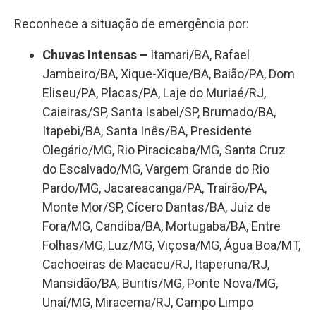
Reconhece a situação de emergência por:
Chuvas Intensas –
Itamari/BA, Rafael
Jambeiro/BA, Xique-Xique/BA, Baião/PA, Dom
Eliseu/PA, Placas/PA, Laje do Muriaé/RJ,
Caieiras/SP, Santa Isabel/SP, Brumado/BA,
Itapebi/BA, Santa Inês/BA, Presidente
Olegário/MG, Rio Piracicaba/MG, Santa Cruz
do Escalvado/MG, Vargem Grande do Rio
Pardo/MG, Jacareacanga/PA, Trairão/PA,
Monte Mor/SP, Cícero Dantas/BA, Juiz de
Fora/MG, Candiba/BA, Mortugaba/BA, Entre
Folhas/MG, Luz/MG, Viçosa/MG, Água Boa/MT,
Cachoeiras de Macacu/RJ, Itaperuna/RJ,
Mansidão/BA, Buritis/MG, Ponte Nova/MG,
Unaí/MG, Miracema/RJ, Campo Limpo