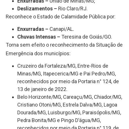
Enxurradas –
União de Minas/MG;
Deslizamentos –
Rio Claro/RJ.
Reconhece o Estado de Calamidade Pública por:
Enxurradas –
Canapi/AL.
Chuvas Intensas –
Teresina de Goiás/GO.
Torna sem efeito o reconhecimento da Situação de
Emergência dos municípios:
Cruzeiro da Fortaleza/MG, Entre-Rios de
Minas/MG, Itapecerica/MG e Pai Pedro/MG,
reconhecidos por meio da Portaria n° 124, de
13 de janeiro de 2022.
Belo Horizonte/MG, Careaçu/MG, Chiador/MG,
Cristiano Otoni/MG, Estrela Dalva/MG, Lagoa
Dourada/MG, Luisburgo/MG, Paraisópolis/MG,
Pedra Bonita/MG e Pingo D’água/MG,
reconhecidos por meio da Portaria n° 119, de