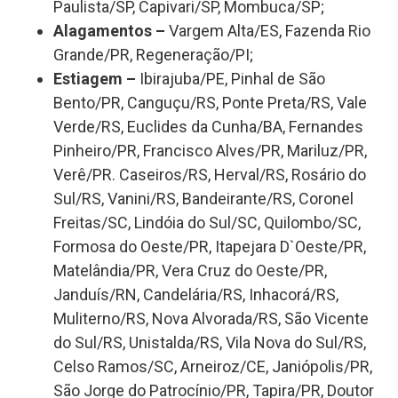
Paulista/SP, Capivari/SP, Mombuca/SP;
Alagamentos –
Vargem Alta/ES, Fazenda Rio
Grande/PR, Regeneração/PI;
Estiagem –
Ibirajuba/PE, Pinhal de São
Bento/PR, Canguçu/RS, Ponte Preta/RS, Vale
Verde/RS, Euclides da Cunha/BA, Fernandes
Pinheiro/PR, Francisco Alves/PR, Mariluz/PR,
Verê/PR. Caseiros/RS, Herval/RS, Rosário do
Sul/RS, Vanini/RS, Bandeirante/RS, Coronel
Freitas/SC, Lindóia do Sul/SC, Quilombo/SC,
Formosa do Oeste/PR, Itapejara D`Oeste/PR,
Matelândia/PR, Vera Cruz do Oeste/PR,
Janduís/RN, Candelária/RS, Inhacorá/RS,
Muliterno/RS, Nova Alvorada/RS, São Vicente
do Sul/RS, Unistalda/RS, Vila Nova do Sul/RS,
Celso Ramos/SC, Arneiroz/CE, Janiópolis/PR,
São Jorge do Patrocínio/PR, Tapira/PR, Doutor