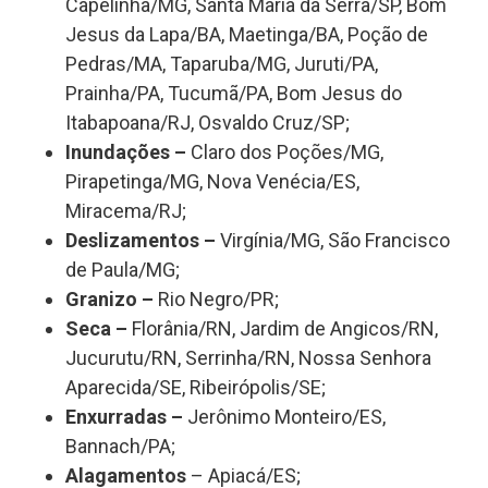
Capelinha/MG, Santa Maria da Serra/SP, Bom
Jesus da Lapa/BA, Maetinga/BA, Poção de
Pedras/MA, Taparuba/MG, Juruti/PA,
Prainha/PA, Tucumã/PA, Bom Jesus do
Itabapoana/RJ, Osvaldo Cruz/SP;
Inundações
–
Claro dos Poções/MG,
Pirapetinga/MG, Nova Venécia/ES,
Miracema/RJ;
Deslizamentos
–
Virgínia/MG, São Francisco
de Paula/MG;
Granizo
–
Rio Negro/PR;
Seca
–
Florânia/RN, Jardim de Angicos/RN,
Jucurutu/RN, Serrinha/RN, Nossa Senhora
Aparecida/SE, Ribeirópolis/SE;
Enxurradas
–
Jerônimo Monteiro/ES,
Bannach/PA;
Alagamentos
– Apiacá/ES;