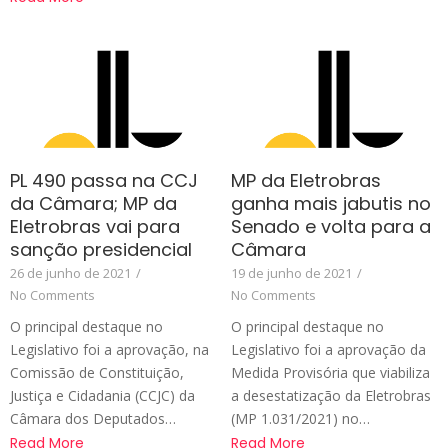
PL 490 passa na CCJ
MP da Eletrobras
da Câmara; MP da
ganha mais jabutis no
Eletrobras vai para
Senado e volta para a
sanção presidencial
Câmara
26 de junho de 2021
/
19 de junho de 2021
/
No Comments
No Comments
O principal destaque no
O principal destaque no
Legislativo foi a aprovação, na
Legislativo foi a aprovação da
Comissão de Constituição,
Medida Provisória que viabiliza
Justiça e Cidadania (CCJC) da
a desestatização da Eletrobras
Câmara dos Deputados…
(MP 1.031/2021) no…
Read More
Read More