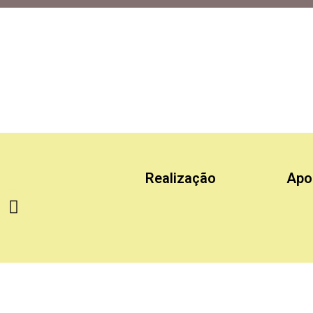
/2012, o “Novo” Código Florestal
eira (25) 10 anos. Oficialmente, Lei Federal 12.651/2012, ele dispõe
Realização
Apo