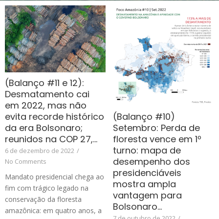
(Balanço #11 e 12):
Desmatamento cai
em 2022, mas não
(Balanço #10)
evita recorde histórico
Setembro: Perda de
da era Bolsonaro;
floresta vence em 1º
reunidos na COP 27,…
turno: mapa de
6 de dezembro de 2022
/
desempenho dos
No Comments
presidenciáveis
Mandato presidencial chega ao
mostra ampla
fim com trágico legado na
vantagem para
conservação da floresta
Bolsonaro…
amazônica: em quatro anos, a
7 de outubro de 2022
/