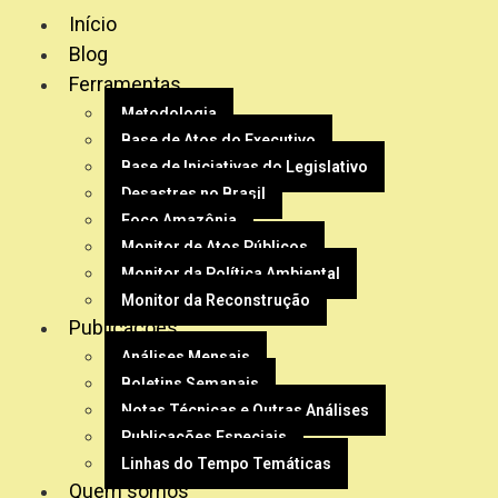
Início
Blog
Ferramentas
Metodologia
Base de Atos do Executivo
Base de Iniciativas do Legislativo
Desastres no Brasil
Foco Amazônia
Monitor de Atos Públicos
Monitor da Política Ambiental
Monitor da Reconstrução
Publicações
Análises Mensais
Boletins Semanais
Notas Técnicas e Outras Análises
Publicações Especiais
Linhas do Tempo Temáticas
Quem somos