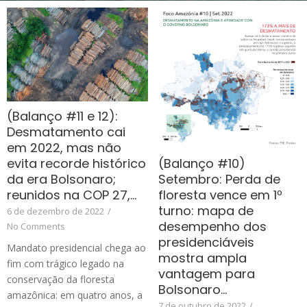
(Balanço #11 e 12):
Desmatamento cai
em 2022, mas não
(Balanço #10)
evita recorde histórico
Setembro: Perda de
da era Bolsonaro;
floresta vence em 1º
reunidos na COP 27,…
turno: mapa de
6 de dezembro de 2022
/
desempenho dos
No Comments
presidenciáveis
Mandato presidencial chega ao
mostra ampla
fim com trágico legado na
vantagem para
conservação da floresta
Bolsonaro…
amazônica: em quatro anos, a
7 de outubro de 2022
/