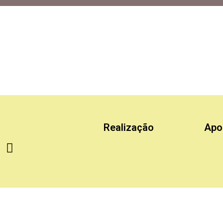
ÍTICA POR INTEIRO captou 18 normas relevantes. O tema mais recor
Realização
Apo