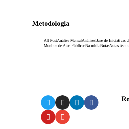
Metodologia
All Post
Análise Mensal
Análises
Base de Iniciativas 
Monitor de Atos Públicos
Na mídia
Notas
Notas técni
Atualização da metodologia de class
31 de março de 2021
/
No Comments
De acordo com o observado no monitoramento dos atos ori
Read
Re