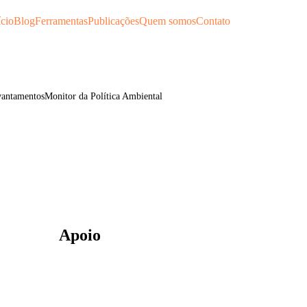
ício
Blog
Ferramentas
Publicações
Quem somos
Contato
antamentos
Monitor da Política Ambiental
Apoio