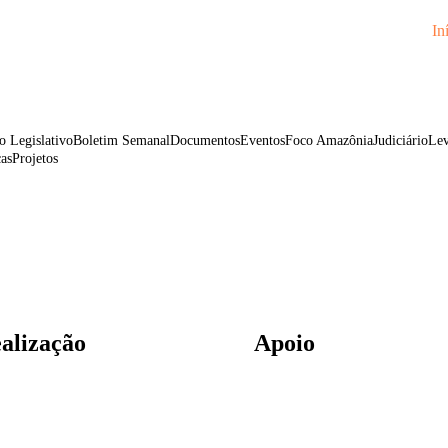
In
do Legislativo
Boletim Semanal
Documentos
Eventos
Foco Amazônia
Judiciário
Lev
cas
Projetos
ificação do Monitor de Atos Públicos
ginados no Executivo nos anos de 2019 e 2020, a equipe…
 More
alização
Apoio