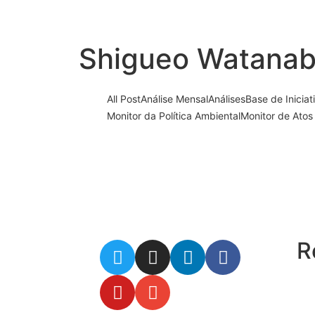
Shigueo Watana
All Post
Análise Mensal
Análises
Base de Iniciat
Monitor da Política Ambiental
Monitor de Atos
A desestatização da Eletrobras
6 de julho de 2021
/
No Comments
Na terça-feira, dia 6 de julho, ocorreu mais um deb
R