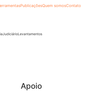
erramentas
Publicações
Quem somos
Contato
ia
Judiciário
Levantamentos
a…
Apoio