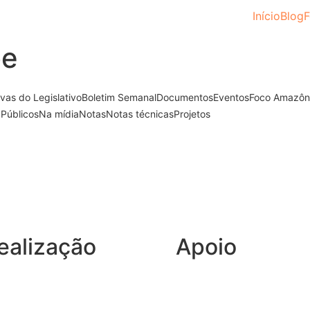
Início
Blog
F
be
ivas do Legislativo
Boletim Semanal
Documentos
Eventos
Foco Amazôn
 Públicos
Na mídia
Notas
Notas técnicas
Projetos
 e o impacto dos “jabutis” no setor elétrico
ate online Conjunturas & Riscos: Política Climática por Inteiro. O tem
Read More
ealização
Apoio