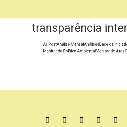
transparência inte
All Post
Análise Mensal
Análises
Base de Iniciati
Monitor da Política Ambiental
Monitor de Atos 
Tem uma
14 de outubro de 2022
/
No Comments
Faltando duas semanas para o segundo turno das elei