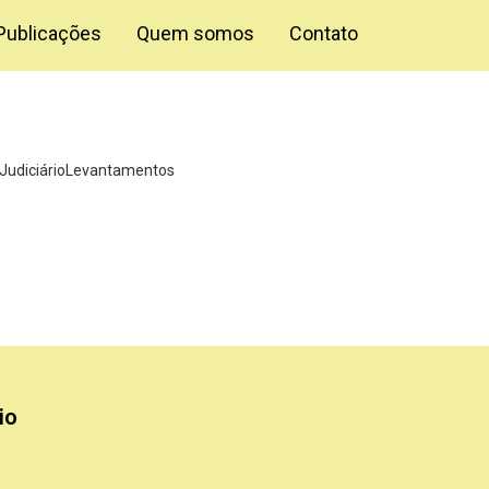
Publicações
Quem somos
Contato
Judiciário
Levantamentos
l da União,…
io
Apoio