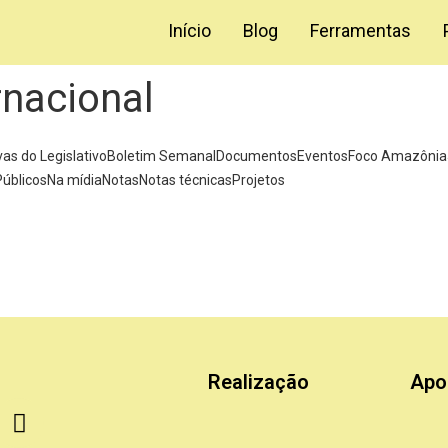
Início
Blog
Ferramentas
rnacional
vas do Legislativo
Boletim Semanal
Documentos
Eventos
Foco Amazônia
Públicos
Na mídia
Notas
Notas técnicas
Projetos
 pedra no meio do caminho
ções, foram captadas 12 normas relevantes publicadas no Diário Oficia
Read More
Realização
Apo