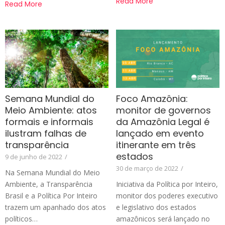
Read More
Read More
Semana Mundial do
Foco Amazônia:
Meio Ambiente: atos
monitor de governos
formais e informais
da Amazônia Legal é
ilustram falhas de
lançado em evento
transparência
itinerante em três
estados
9 de junho de 2022
/
30 de março de 2022
/
Na Semana Mundial do Meio
Ambiente, a Transparência
Iniciativa da Política por Inteiro,
Brasil e a Política Por Inteiro
monitor dos poderes executivo
trazem um apanhado dos atos
e legislativo dos estados
políticos…
amazônicos será lançado no